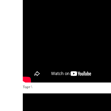
Торт \