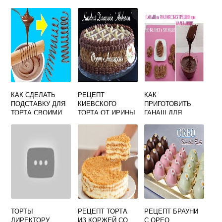
КАК СДЕЛАТЬ
РЕЦЕПТ
КАК
ПОДСТАВКУ ДЛЯ
КИЕВСКОГО
ПРИГОТОВИТЬ
ТОРТА СВОИМИ
ТОРТА ОТ ИРИНЫ
ГАНАШ ДЛЯ
РУКАМИ
ХЛЕБНИКОВОЙ
ТОРТА В
КРУТЯЩУЮСЯ
ДОМАШНИХ
УСЛОВИЯХ ИЗ
ШОКОЛАДА БЕЗ
СЛИВОК
ТОРТЫ
РЕЦЕПТ ТОРТА
РЕЦЕПТ БРАУНИ
ДИРЕКТОРУ
ИЗ КОРЖЕЙ СО
С ОРЕО