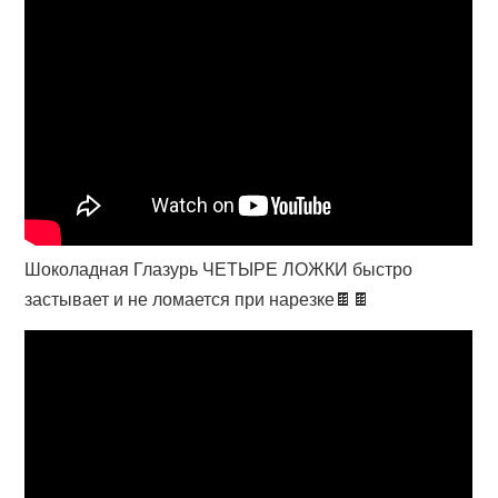
Шоколадная Глазурь ЧЕТЫРЕ ЛОЖКИ быстро
застывает и не ломается при нарезке🍫🍫