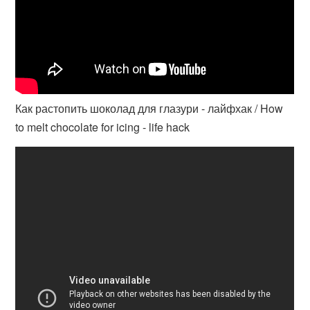
Как растопить шоколад для глазури - лайфхак / How
to melt chocolate for icing - life hack