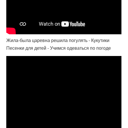
Жила-была царевна решила погулять - Кукутики
Песенки для детей - Учимся одеваться по погоде