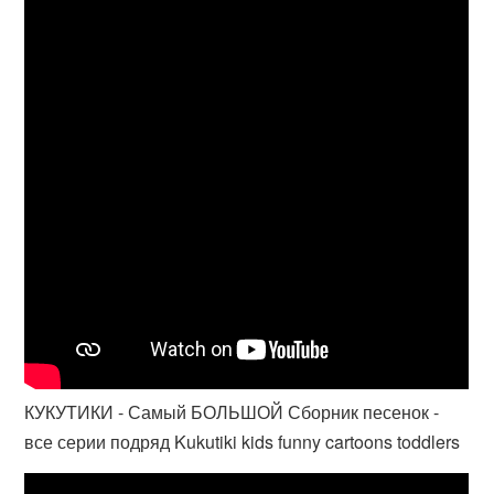
КУКУТИКИ - Самый БОЛЬШОЙ Сборник песенок -
все серии подряд Kukutiki kids funny cartoons toddlers