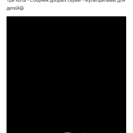
детей😃