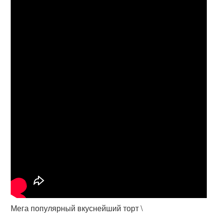
Мега популярный вкуснейший торт \