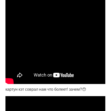
картун кэт соврал нам что болеет! зачем?😯