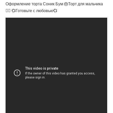
Оформление торта Соник Бум 🎂Торт для мальчика
🙎‍♂️ 💞Готовьте с любовью💞