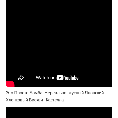
Это Просто Бомба! Нереально вкусный Японский
Хлопковый Бисквит Кастелла