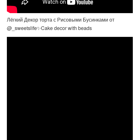
Лёгкий Декор торта с Рисовыми Бусинками от
@_sweetslife✨Cake decor with beads