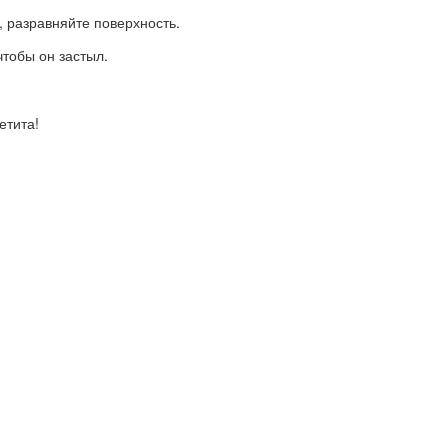
 разравняйте поверхность.
чтобы он застыл.
етита!