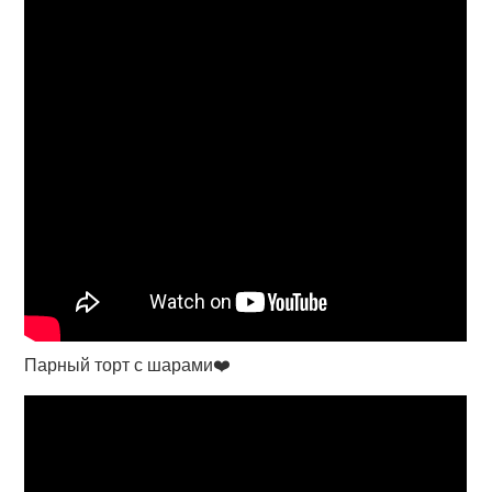
Парный торт с шарами❤️