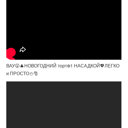
ВАУ😲🎄НОВОГОДНИЙ торт❄️1 НАСАДКОЙ💖ЛЕГКО
и ПРОСТО⛄🎅