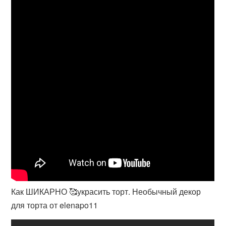
Как ШИКАРНО 🥰украсить торт. Необычный декор
для торта от elenapo11