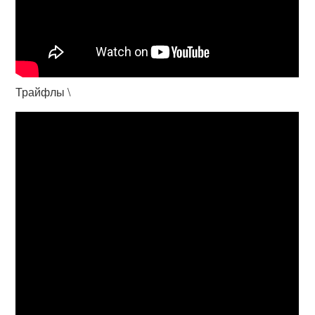
Трайфлы \