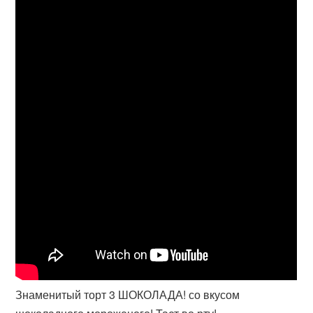
Знаменитый торт 3 ШОКОЛАДА! со вкусом