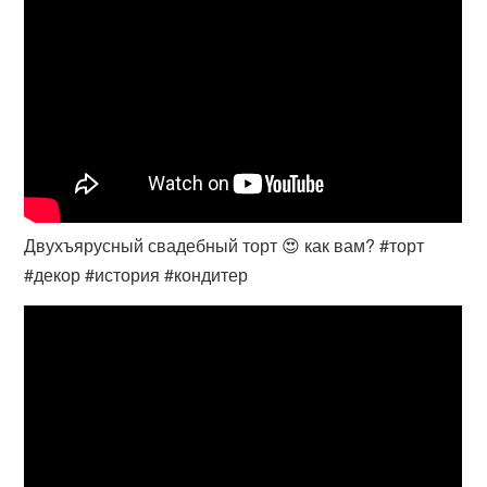
Двухъярусный свадебный торт 😍 как вам? #торт
#декор #история #кондитер