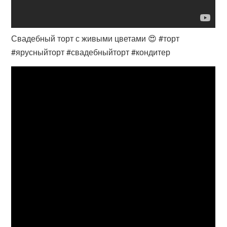
Свадебный торт с живыми цветами 😍 #торт
#ярусныйторт #свадебныйторт #кондитер