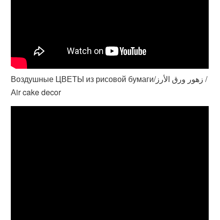
Воздушные ЦВЕТЫ из рисовой бумаги/زهور ورق الأرز /
Аir cake decor