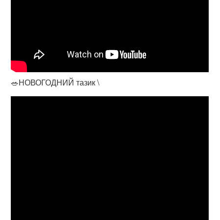
🥗НОВОГОДНИЙ тазик \