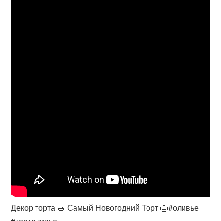
Декор торта 🥗 Самый Новогодний Торт 🎂#оливье
#тортоливье