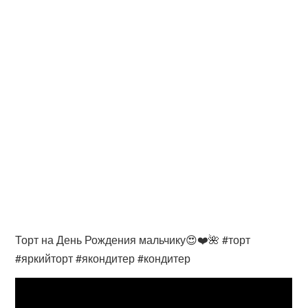
Торт на День Рождения мальчику😍❤️🌺 #торт
#яркийторт #якондитер #кондитер