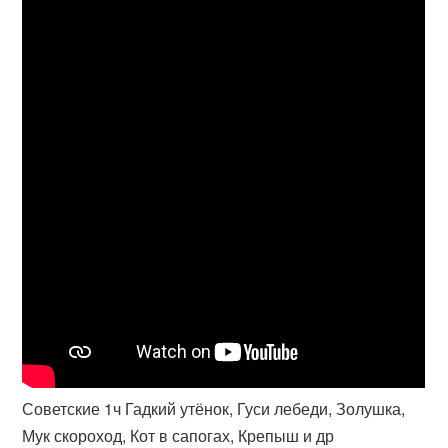
Советские 1ч Гадкий утёнок, Гуси лебеди, Золушка,
Мук скороход, Кот в сапогах, Крепыш и др