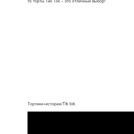
то торты Тик Ток – это отличный выбор!
Тортики+истории/Tik tok