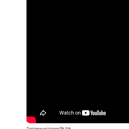
Тортики+истории/tik tok