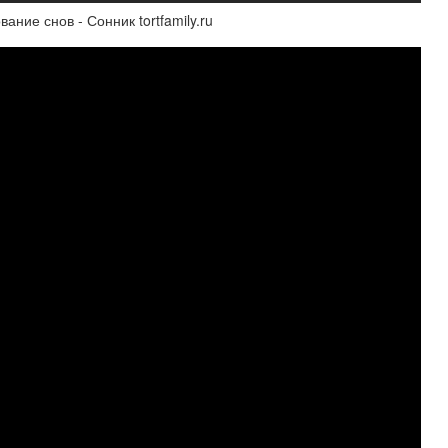
ание снов - Сонник tortfamily.ru