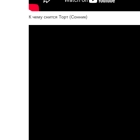
К чему снится Торт (Сонник)