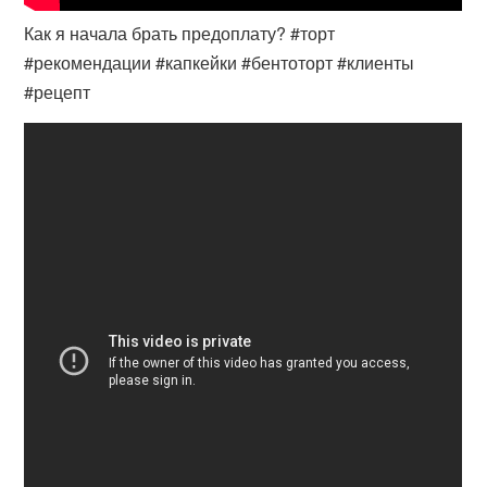
Как я начала брать предоплату? #торт
#рекомендации #капкейки #бентоторт #клиенты
#рецепт