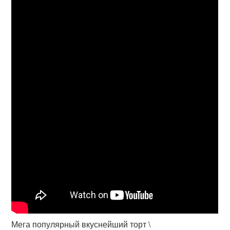
Мега популярный вкуснейший торт \