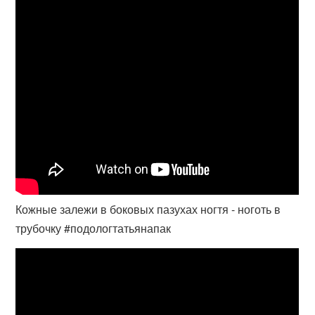
Кожные залежи в боковых пазухах ногтя - ноготь в
трубочку #подологтатьянапак