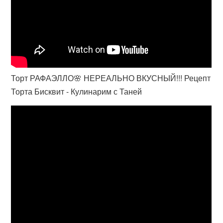
Торт РАФАЭЛЛО🌸 НЕРЕАЛЬНО ВКУСНЫЙ!!! Рецепт
Торта Бисквит - Кулинарим с Таней