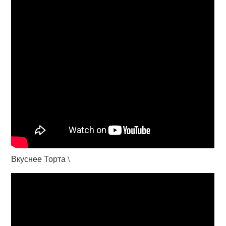
Вкуснее Торта \