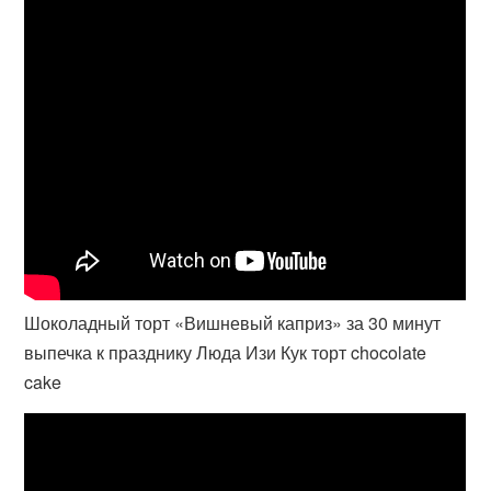
Шоколадный торт «Вишневый каприз» за 30 минут
выпечка к празднику Люда Изи Кук торт chocolate
cake