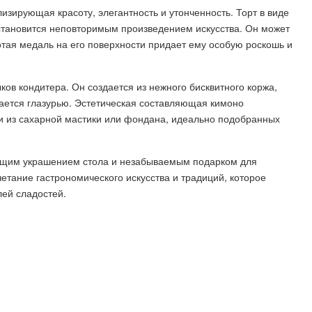
изирующая красоту, элегантность и утонченность. Торт в виде
 становится неповторимым произведением искусства. Он может
ая медаль на его поверхности придает ему особую роскошь и
ыков кондитера. Он создается из нежного бисквитного коржа,
ается глазурью. Эстетическая составляющая кимоно
и из сахарной мастики или фондана, идеально подобранных
оящим украшением стола и незабываемым подарком для
етание гастрономического искусства и традиций, которое
лей сладостей.