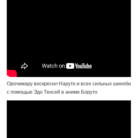
Орочимару воскресил Наруто и всех сильных шиноби
с помощью Эдо Тенсей в аниме Боруто