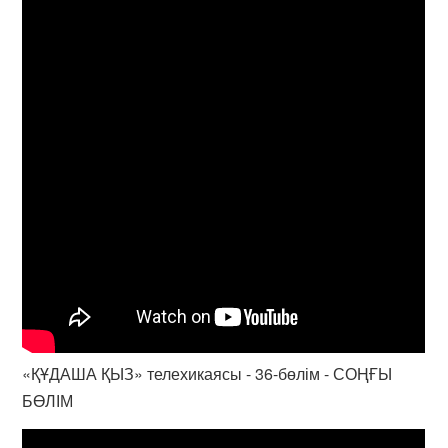
«ҚҰДАША ҚЫЗ» телехикаясы - 36-бөлім - СОҢҒЫ
БӨЛІМ