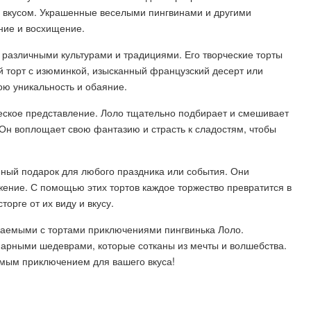
 вкусом. Украшенные веселыми пингвинами и другими
ние и восхищение.
 различными культурами и традициями. Его творческие торты
й торт с изюминкой, изысканный французский десерт или
вою уникальность и обаяние.
ческое представление. Лоло тщательно подбирает и смешивает
 Он воплощает свою фантазию и страсть к сладостям, чтобы
нный подарок для любого праздника или события. Они
жение. С помощью этих тортов каждое торжество превратится в
орге от их виду и вкусу.
аемыми с тортами приключениями пингвинька Лоло.
нарными шедеврами, которые сотканы из мечты и волшебства.
емым приключением для вашего вкуса!