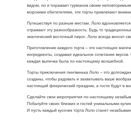
видом, но и поражает гурманов своим неповторимым
морскими обитателями, эти торты привлекают внима
Путешествуя по разным местам, Лоло вдохновляется
отражают эту разнообразность. Будь то традиционны
экзотический восточный пирог, Лоло всегда вносит с
Приготовление каждого торта – это настоящее маги
ингредиенты, создавая идеальное сочетание вкусов.
каждая выпечка была по-настоящему волшебной.
Торты приключения пингвинька Лоло – это долгожда
созданы, чтобы радовать и захватывать ваше вообра
настоящий феерический праздник, а гости будут в вост
Сделайте свои мероприятия по-настоящему незабыв
Побалуйте своих близких и гостей уникальными кули
И пусть каждый кусочек торта Лоло станет незабыва