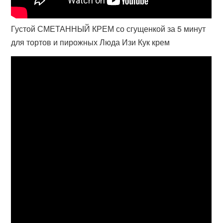
Густой СМЕТАННЫЙ КРЕМ со сгущенкой за 5 минут
для тортов и пирожных Люда Изи Кук крем