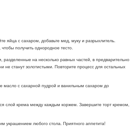
те яйца с сахаром, добавьте мед, муку и разрыхлитель.
 чтобы получить однородное тесто.
и, разделенные на несколько равных частей, в предварительно
и не станут золотистыми. Повторите процесс для остальных
йте масло с сахарной пудрой и ванильным сахаром до
ося слой крема между каждым коржем. Завершите торт кремом,
им украшением любого стола. Приятного аппетита!