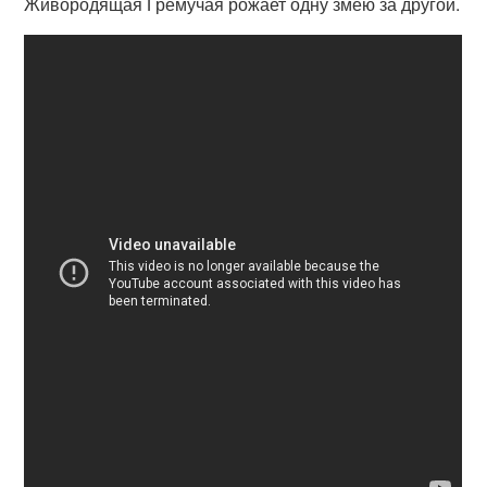
Живородящая Гремучая рожает одну змею за другой.