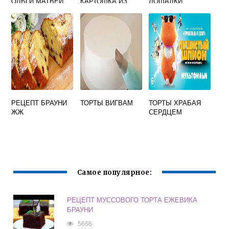
ОЛЬГИ МАТВЕЙ
КАРТОШКА ИЗ
ЛОШАДКИ
ПЕЧЕНЬЯ И
СГУЩЕНКИ С
КАКАО БЕЗ
МАСЛА
РЕЦЕПТ БРАУНИ
ТОРТЫ ВИГВАМ
ТОРТЫ ХРАБАЯ
ЖЖ
СЕРДЦЕМ
Самое популярное:
РЕЦЕПТ МУССОВОГО ТОРТА ЕЖЕВИКА
БРАУНИ
5666