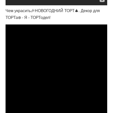
Чем украсить🎉НОВОГОДНИЙ ТОРТ🎄. Декор для
ТОРТа❄️ - Я - ТОРТодел!