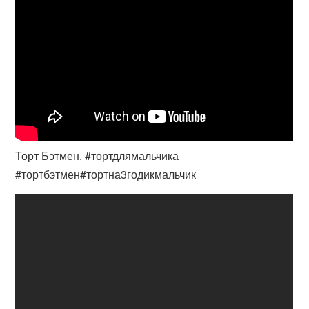
Торт Бэтмен. #тортдлямальчика
#тортбэтмен#тортна3годикмальчик