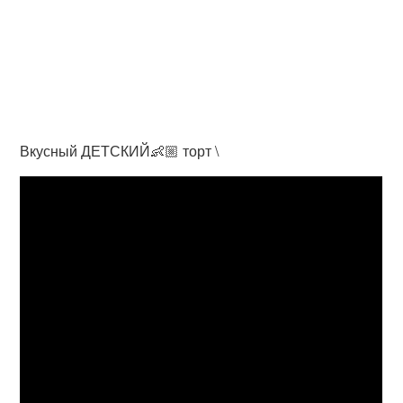
Вкусный ДЕТСКИЙ👶🏼 торт \