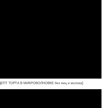
ЦЕПТ ТОРТА В МИКРОВОЛНОВКЕ без яиц и молока]