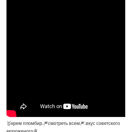
🥇крем пломбир.🎆смотреть всем🎆.вкус советского
мороженого🍦.