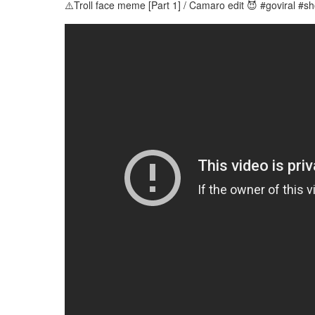
⚠️Troll face meme [Part 1] / Camaro edit 😈 #goviral #s