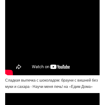
Сладкая выпечка с шоколадом: брауни с вишней без
муки и сахара - Научи меня печь! на «Едим Дома»