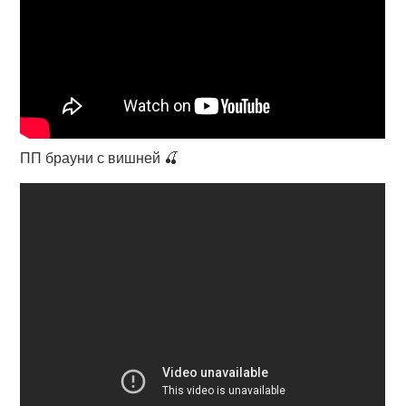
ПП брауни с вишней 🍒