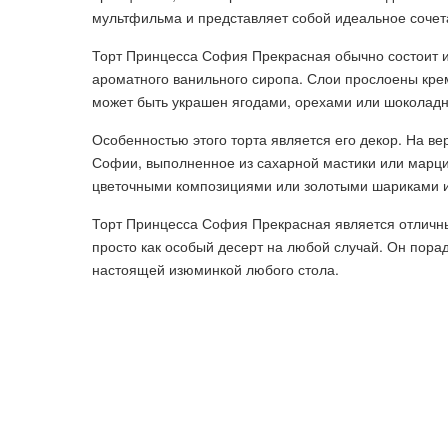
мультфильма и представляет собой идеальное сочета
Торт Принцесса София Прекрасная обычно состоит и
ароматного ванильного сиропа. Слои прослоены кре
может быть украшен ягодами, орехами или шоколад
Особенностью этого торта является его декор. На в
Софии, выполненное из сахарной мастики или марци
цветочными композициями или золотыми шариками из
Торт Принцесса София Прекрасная является отличны
просто как особый десерт на любой случай. Он пора
настоящей изюминкой любого стола.