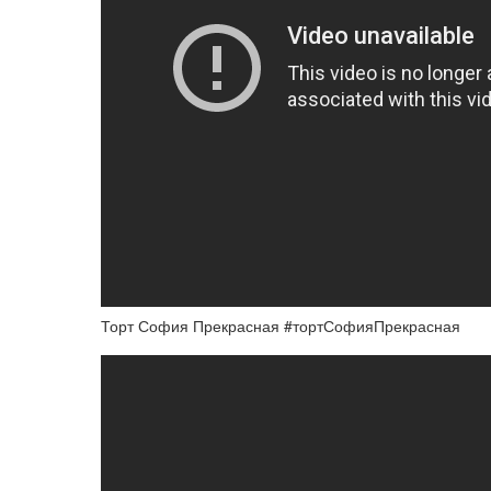
Торт София Прекрасная #тортСофияПрекрасная