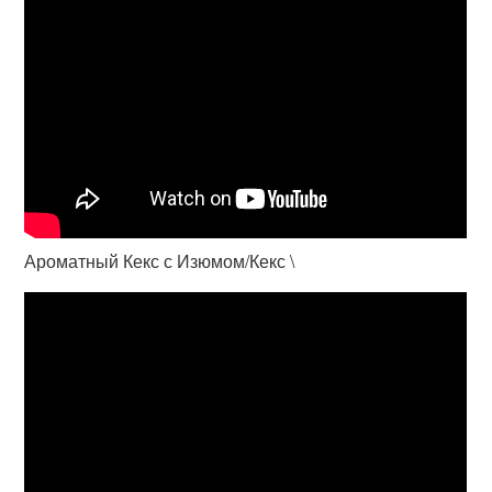
Ароматный Кекс с Изюмом/Кекс \